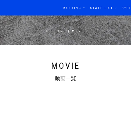
RANKING
STAFF LIST
SYS
CLUB EVE | MOVIE
MOVIE
動画一覧