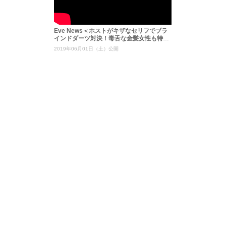
Eve News＜ホストがキザなセリフでブラ
インドダーツ対決！毒舌な金髪女性も特別
出演＞
2019年06月01日（土）公開